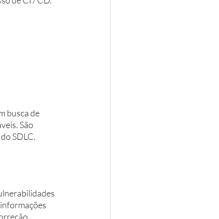
m busca de 
veis. São 
 do SDLC. 
ulnerabilidades 
 informações 
orreção. 