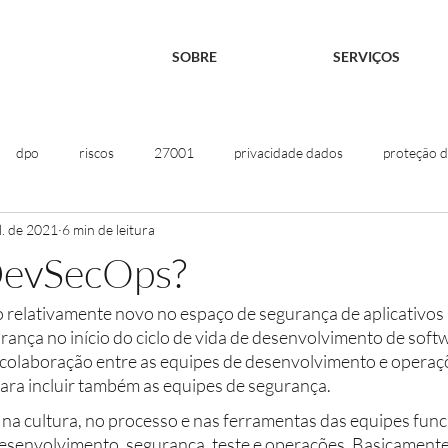
SOBRE
SERVIÇOS
dpo
riscos
27001
privacidade dados
proteção 
l. de 2021
6 min de leitura
a da informação
cibersegurança
KPI
DevSecOps?
elativamente novo no espaço de segurança de aplicativos (
rança no início do ciclo de vida de desenvolvimento de soft
 colaboração entre as equipes de desenvolvimento e operaç
a incluir também as equipes de segurança. 
 cultura, no processo e nas ferramentas das equipes funci
 desenvolvimento, segurança, teste e operações. Basicamen