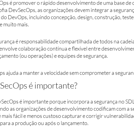
Ops é promover o rápido desenvolvimento de uma base de c
ofia DevSecOps, as organizações devem integrar a seguranç
a do DevOps, incluindo concepção, design, construção, teste
 muito mais. 
ança é responsabilidade compartilhada de todos na cadeia 
volve colaboração contínua e flexível entre desenvolvimen
çamento (ou operações) e equipes de segurança. 
 ajuda a manter a velocidade sem comprometer a seguran
vSecOps é importante?
evSecOps é importante porque incorpora a segurança no SDL
ndo as organizações de desenvolvimento codificam com a s
é mais fácil e menos custoso capturar e corrigir vulnerabilid
 para a produção ou após o lançamento. 