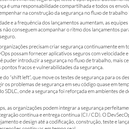
ança é uma responsabilidade compartilhada e todos os envol
empenhar na construção da segurança no fluxo de trabalho
dade e a frequência dos lançamentos aumentam, as equipes
ais não conseguem acompanhar o ritmo dos lançamentos para
seguro.
s organizações precisam criar segurança continuamente em 
Ops possam fornecer aplicativos seguros com velocidade e 
 puder introduzir a segurança no fluxo de trabalho, mais c
 os pontos fracos e vulnerabilidades da segurança. 
e do “shift left”, que move os testes de segurança para os d
gir os problemas de segurança em seu código quase em tempo
l do SDLC, onde a segurança foi reforçada em ambientes de 
s, as organizações podem integrar a segurança perfeitame
integração contínua e entrega contínua (CI / CD). O DevSecO
jamento e design até a codificação, construção, teste e lan
percepções contínuas em tempo real.