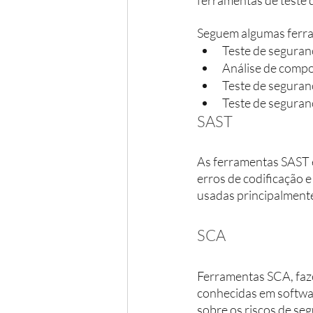
Seguem algumas ferr
Teste de seguranç
Análise de compo
Teste de seguranç
Teste de seguran
SAST
As ferramentas SAST e
erros de codificação e
usadas principalmente
SCA
Ferramentas SCA, faze
conhecidas em softwa
sobre os riscos de seg