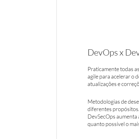
DevOps x De
Praticamente todas a
agile para acelerar o
atualizações e correçõ
Metodologias de des
diferentes propósitos
DevSecOps aumenta a 
quanto possível o mais