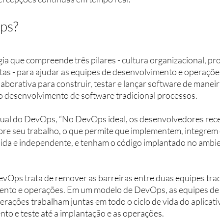
ps?
a que compreende três pilares - cultura organizacional, pro
tas - para ajudar as equipes de desenvolvimento e operações
aborativa para construir, testar e lançar software de maneir
e o desenvolvimento de software tradicional processos.
al do DevOps, “No DevOps ideal, os desenvolvedores rec
bre seu trabalho, o que permite que implementem, integrem 
ida e independente, e tenham o código implantado no ambie
vOps trata de remover as barreiras entre duas equipes tra
mento e operações. Em um modelo de DevOps, as equipes de
rações trabalham juntas em todo o ciclo de vida do aplicati
to e teste até a implantação e as operações.