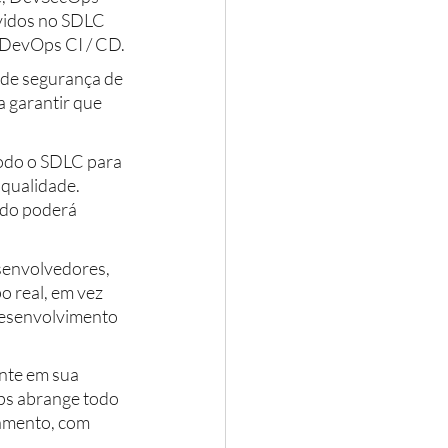
vidos no SDLC 
 DevOps CI / CD.
 de segurança de 
 garantir que 
todo o SDLC para 
qualidade. 
edo poderá 
esenvolvedores, 
 real, em vez 
desenvolvimento 
nte em sua 
ps abrange todo 
çamento, com 