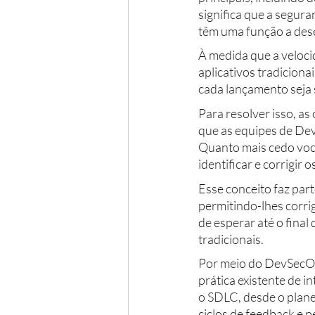
significa que a segur
têm uma função a des
À medida que a veloci
aplicativos tradicion
cada lançamento seja 
Para resolver isso, a
que as equipes de Dev
Quanto mais cedo você
identificar e corrigir
Esse conceito faz part
permitindo-lhes corri
de esperar até o fina
tradicionais.
Por meio do DevSecOp
prática existente de 
o SDLC, desde o plane
ciclos de feedback e 