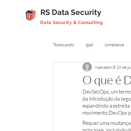
RS Data Security
Data Security & Consulting
Todos posts
lgpd
compliance
rsalvadori5
26 de ju
gestão
carreira
seguranç
O que é 
DevSecOps, um termo r
da introdução da segu
expandindo a estreita
movimento DevOps par
Requer uma mudança na
principais, incluindo