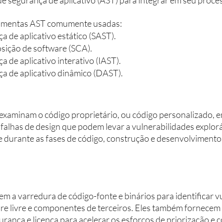
amentas AST comumente usadas:
a de aplicativo estático (SAST).
sição de software (SCA).
a de aplicativo interativo (IAST).
ça de aplicativo dinâmico (DAST).
xaminam o código proprietário, ou código personalizado, e
 falhas de design que podem levar a vulnerabilidades explorá
 durante as fases de código, construção e desenvolvimento
m a varredura de código-fonte e binários para identificar v
re livre e componentes de terceiros. Eles também fornecem
urança e licença para acelerar os esforços de priorização e c