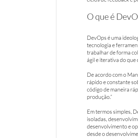
O que é DevO
DevOps é uma ideologi
tecnologia e ferramen
trabalhar de forma col
ágil e iterativa do qu
De acordo com o Manu
rápido e constante so
código de maneira ráp
produção.” 
Em termos simples, De
isoladas, desenvolvi
desenvolvimento e ope
desde o desenvolvimen