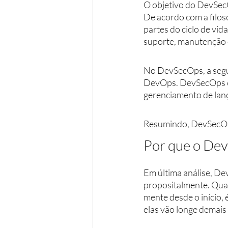
O objetivo do DevSec
De acordo com a filos
partes do ciclo de vid
suporte, manutenção e
No DevSecOps, a segur
DevOps. DevSecOps en
gerenciamento de lan
Resumindo, DevSecOps
Por que o De
Em última análise, D
propositalmente. Qua
mente desde o início, 
elas vão longe demais