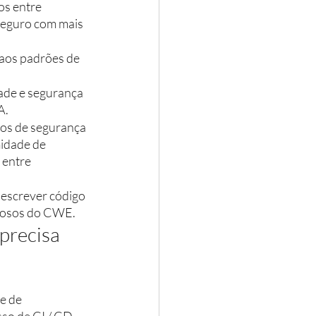
s entre 
seguro com mais 
 aos padrões de 
ade e segurança 
A.
scos de segurança 
idade de 
entre 
 escrever código 
igosos do CWE.
precisa 
e de 
so de CI / CD. 