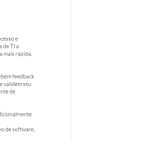
cesso e 
 de TI a 
a mais rápida, 
ebem feedback 
e validem seu 
nte de 
dicionalmente 
 
vo de software, 