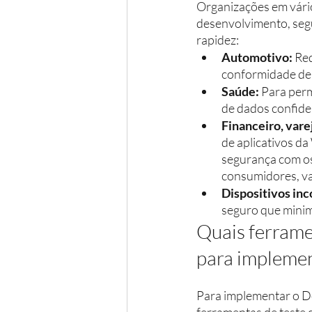
Organizações em vári
desenvolvimento, seg
rapidez:
Automotivo:
 Re
conformidade de
Saúde:
 Para perm
de dados confide
Financeiro, var
de aplicativos d
segurança com os
consumidores, var
Dispositivos inc
seguro que minim
Quais ferrame
para impleme
Para implementar o D
ferramentas de teste d