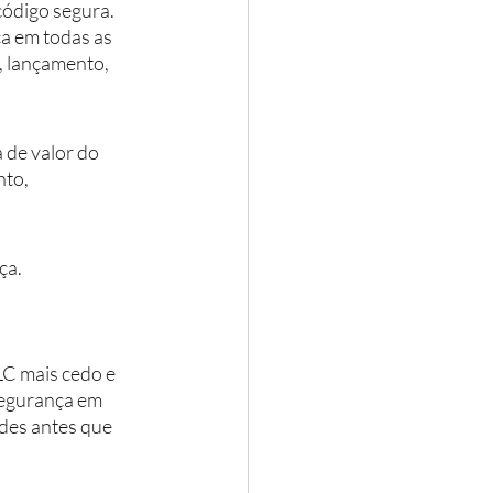
ódigo segura. 
a em todas as 
, lançamento, 
de valor do 
to, 
ça.
C mais cedo e 
egurança em 
ades antes que 