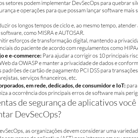
os setores podem implementar DevSecOps para quebrar silo
urança e operações para que possam lançar software mais 
duzir os longos tempos de ciclo e, ao mesmo tempo, atender
 software, como MISRA e AUTOSAR.
itir esforços de transformação digital, mantendo a privacid
nciais do paciente de acordo com regulamentos como HIPA
ejo e e-commerce:
 Para ajudar a corrigir os 10 principais ri
a Web da OWASP e manter a privacidade de dados e conform
 padrões de cartão de pagamento PCI DSS para transações 
ejistas, serviços financeiros, etc.
orporados, em rede, dedicados, de consumidor e IoT:
 para
iza a ocorrência dos principais erros de software mais per
ntas de segurança de aplicativos você 
ntar DevSecOps?
evSecOps, as organizações devem considerar uma variedad
e segurança de aplicativo (AST) para integrar em seu proces