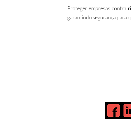
Proteger empresas contra
r
garantindo segurança para q
ECURITY
gurança Cibernética
Para saber ma
356-3982