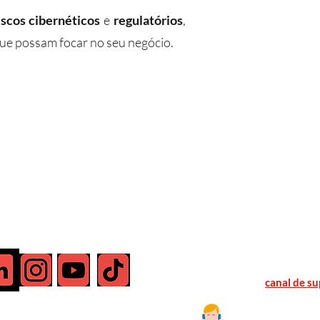
iscos cibernéticos
e
regulatórios
,
ue possam focar no seu negócio.
Necessita atendimento?
Acesse nosso
canal de su
is sobre os produtos e serviços,