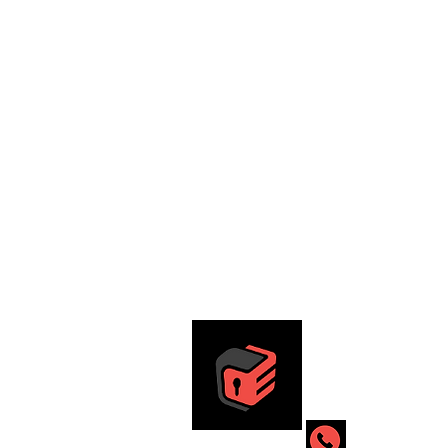
RS DATA S
Terceirização em Se
+55 (11) 93