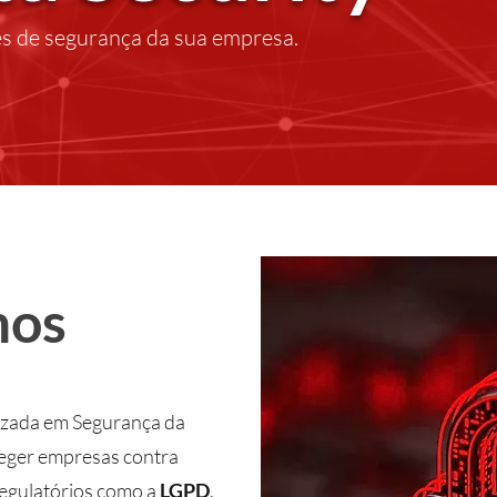
es de segurança da sua empresa.
mos
izada em Segurança da
eger empresas contra
regulatórios como a
LGPD
.