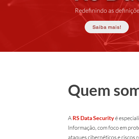
Redefinindo as definiçõ
Saiba mais!
Quem so
A
RS Data Security
é especial
Informação, com foco em prot
ataques cibernéticos e riscos 