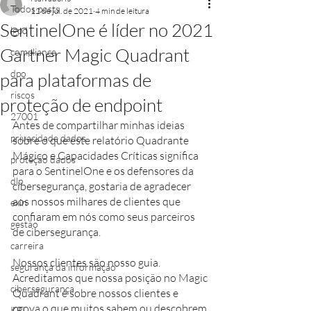
Todos posts
12 de jul. de 2021
4 min de leitura
SentinelOne é líder no 2021
lgpd
Gartner Magic Quadrant
compliance
dpo
para plataformas de
riscos
proteção de endpoint
27001
Antes de compartilhar minhas ideias 
privacidade dados
sobre o que este relatório Quadrante 
Mágico e Capacidades Críticas significa 
proteção dados
para o SentinelOne e os defensores da 
dlp
cibersegurança, gostaria de agradecer 
aos nossos milhares de clientes que 
exin
confiaram em nós como seus parceiros 
gestão
de cibersegurança. 
carreira
Nossos clientes são nosso guia. 
segurança da informação
Acreditamos que nossa posição no Magic 
cibersegurança
Quadrant é sobre nossos clientes e 
prova o que muitos sabem ou descobrem 
KPI